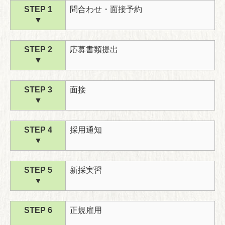
STEP 1
問合わせ・面接予約
▼
STEP 2
応募書類提出
▼
STEP 3
面接
▼
STEP 4
採用通知
▼
STEP 5
新採実習
▼
STEP 6
正規雇用