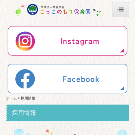
ホーム
園について
年間行事
園児たちの1日
採用情報
リンク
ホーム
採用情報
子育て支援
採用情報
お問い合わせ
すくわくプログラム