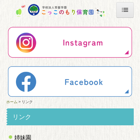
ホーム
園について
年間行事
園児たちの1日
採用情報
リンク
ホーム
リンク
子育て支援
リンク
お問い合わせ
すくわくプログラム
姉妹園