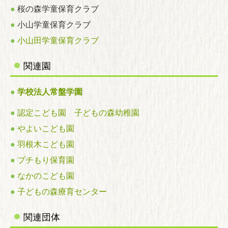
●
桜の森学童保育クラブ
●
小山学童保育クラブ
●
小山田学童保育クラブ
関連園
●
学校法人常盤学園
●
認定こども園 子どもの森幼稚園
●
やよいこども園
●
羽根木こども園
●
プチもり保育園
●
なかのこども園
●
子どもの森療育センター
関連団体