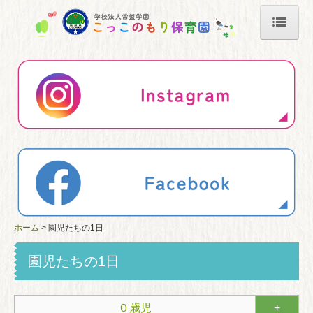
ホーム
園について
年間行事
園児たちの1日
採用情報
リンク
ホーム
園児たちの1日
子育て支援
園児たちの1日
お問い合わせ
すくわくプログラム
０歳児
+