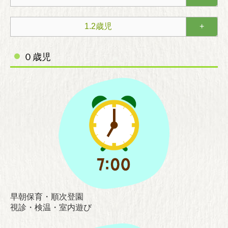
保育関係者の皆様へ
1.2歳児
+
０歳児
早朝保育・順次登園
視診・検温・室内遊び